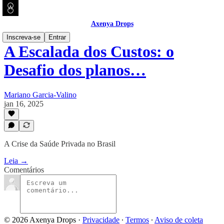
Axenya Drops
Inscreva-se
Entrar
A Escalada dos Custos: o
Desafio dos planos…
Mariano Garcia-Valino
jan 16, 2025
A Crise da Saúde Privada no Brasil
Leia →
Comentários
© 2026 Axenya Drops
·
Privacidade
∙
Termos
∙
Aviso de coleta