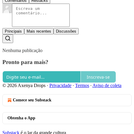
Comentários
Restacks
Principais
Mais recentes
Discussões
Nenhuma publicação
Pronto para mais?
Inscreva-se
© 2026 Axenya Drops
·
Privacidade
∙
Termos
∙
Aviso de coleta
Comece seu Substack
Obtenha o App
Substack
é o lar da grande cultura