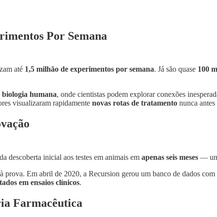
erimentos Por Semana
izam até
1,5 milhão de experimentos por semana
. Já são quase
100 m
a biologia humana
, onde cientistas podem explorar conexões inespera
ores visualizaram rapidamente
novas rotas de tratamento
nunca antes 
ovação
a descoberta inicial aos testes em animais em
apenas seis meses
— um 
 à prova. Em abril de 2020, a Recursion gerou um banco de dados com
tados em ensaios clínicos
.
ria Farmacêutica