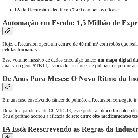
IA da Recursion
identificou
7 a 9
compostos eficazes
Automação em Escala: 1,5 Milhão de Exp
Hoje, a Recursion opera um
centro de 40 mil m²
com robôs que real
células humanas
.
Esse volume massivo de dados criou algo único:
um mapa digital d
analisar o gene
STK11
, associado ao câncer de pulmão, os pesquisad
De Anos Para Meses: O Novo Ritmo da In
Em um caso envolvendo câncer de pulmão, a Recursion conseguiu ir d
Durante a pandemia de COVID-19, esse poder analítico foi colocado
Seu algoritmo acertou a eficácia de
sete entre oito medicamentos tes
IA Está Reescrevendo as Regras da Indúst