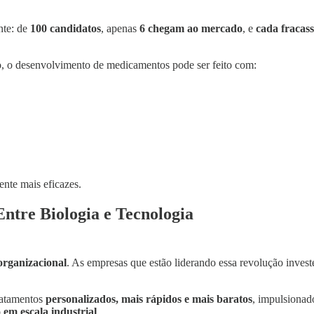
nte: de
100 candidatos
, apenas
6 chegam ao mercado
, e
cada fracas
, o desenvolvimento de medicamentos pode ser feito com:
nte mais eficazes.
ntre Biologia e Tecnologia
organizacional
. As empresas que estão liderando essa revolução inve
ratamentos
personalizados, mais rápidos e mais baratos
, impulsionado
em escala industrial
.