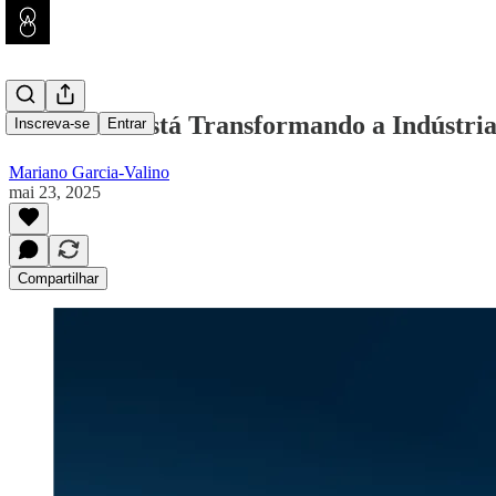
Como a IA está Transformando a Indústri
Inscreva-se
Entrar
Mariano Garcia-Valino
mai 23, 2025
Compartilhar