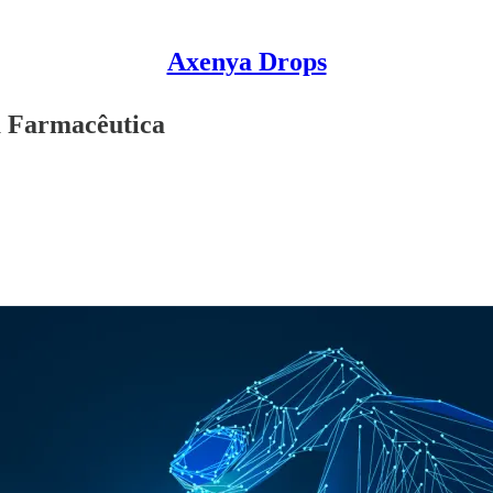
Axenya Drops
a Farmacêutica