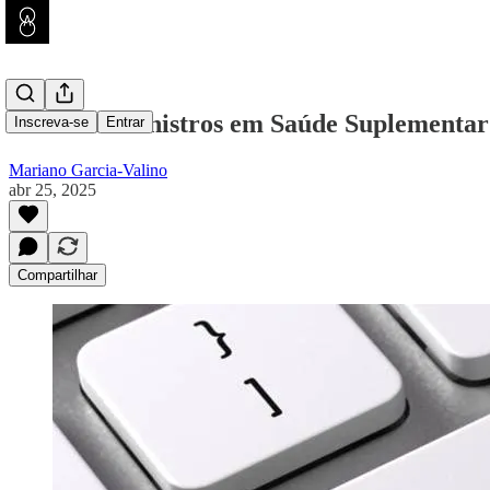
Gestão de Sinistros em Saúde Suplementar:
Inscreva-se
Entrar
Mariano Garcia-Valino
abr 25, 2025
Compartilhar