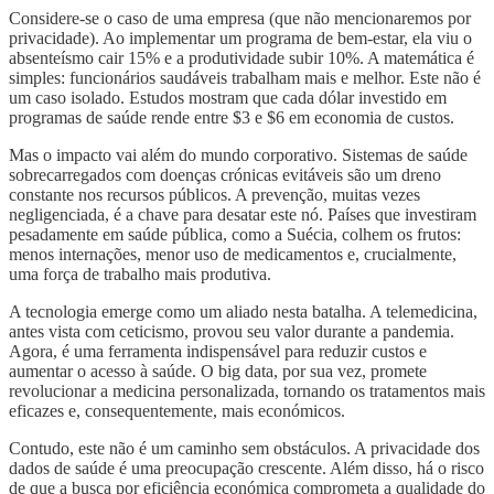
Considere-se o caso de uma empresa (que não mencionaremos por
privacidade). Ao implementar um programa de bem-estar, ela viu o
absenteísmo cair 15% e a produtividade subir 10%. A matemática é
simples: funcionários saudáveis trabalham mais e melhor. Este não é
um caso isolado. Estudos mostram que cada dólar investido em
programas de saúde rende entre $3 e $6 em economia de custos.
Mas o impacto vai além do mundo corporativo. Sistemas de saúde
sobrecarregados com doenças crónicas evitáveis são um dreno
constante nos recursos públicos. A prevenção, muitas vezes
negligenciada, é a chave para desatar este nó. Países que investiram
pesadamente em saúde pública, como a Suécia, colhem os frutos:
menos internações, menor uso de medicamentos e, crucialmente,
uma força de trabalho mais produtiva.
A tecnologia emerge como um aliado nesta batalha. A telemedicina,
antes vista com ceticismo, provou seu valor durante a pandemia.
Agora, é uma ferramenta indispensável para reduzir custos e
aumentar o acesso à saúde. O big data, por sua vez, promete
revolucionar a medicina personalizada, tornando os tratamentos mais
eficazes e, consequentemente, mais económicos.
Contudo, este não é um caminho sem obstáculos. A privacidade dos
dados de saúde é uma preocupação crescente. Além disso, há o risco
de que a busca por eficiência económica comprometa a qualidade do