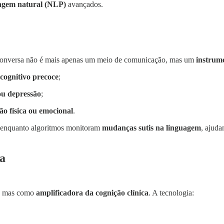
agem natural (NLP)
avançados.
conversa não é mais apenas um meio de comunicação, mas um
instrume
 cognitivo precoce
;
ou depressão
;
ão física ou emocional
.
 enquanto algoritmos monitoram
mudanças sutis na linguagem
, ajuda
sa
a, mas como
amplificadora da cognição clínica
. A tecnologia: