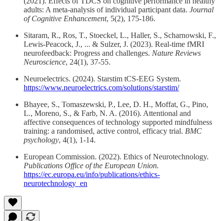
(2021). Effects of TDCS on cognitive performance in healthy
adults: A meta-analysis of individual participant data.
Journal
of Cognitive Enhancement
, 5(2), 175-186.
Sitaram, R., Ros, T., Stoeckel, L., Haller, S., Scharnowski, F.,
Lewis-Peacock, J., ... & Sulzer, J. (2023). Real-time fMRI
neurofeedback: Progress and challenges.
Nature Reviews
Neuroscience
, 24(1), 37-55.
Neuroelectrics. (2024). Starstim tCS-EEG System.
https://www.neuroelectrics.com/solutions/starstim/
Bhayee, S., Tomaszewski, P., Lee, D. H., Moffat, G., Pino,
L., Moreno, S., & Farb, N. A. (2016). Attentional and
affective consequences of technology supported mindfulness
training: a randomised, active control, efficacy trial.
BMC
psychology
, 4(1), 1-14.
European Commission. (2022). Ethics of Neurotechnology.
Publications Office of the European Union.
https://ec.europa.eu/info/publications/ethics-
neurotechnology_en