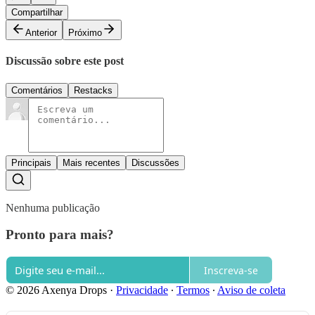
Compartilhar
Anterior
Próximo
Discussão sobre este post
Comentários
Restacks
Principais
Mais recentes
Discussões
Nenhuma publicação
Pronto para mais?
Inscreva-se
© 2026 Axenya Drops
·
Privacidade
∙
Termos
∙
Aviso de coleta