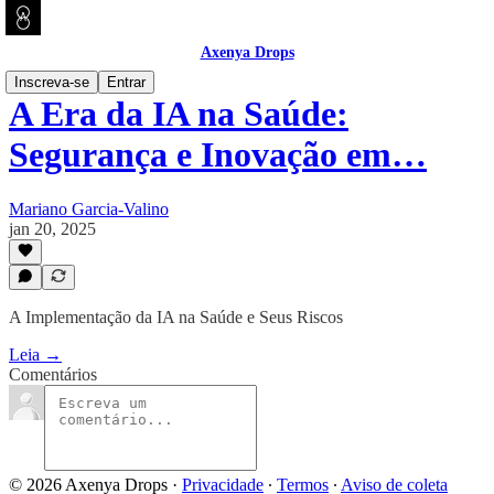
Axenya Drops
Inscreva-se
Entrar
A Era da IA na Saúde:
Segurança e Inovação em…
Mariano Garcia-Valino
jan 20, 2025
A Implementação da IA na Saúde e Seus Riscos
Leia →
Comentários
© 2026 Axenya Drops
·
Privacidade
∙
Termos
∙
Aviso de coleta